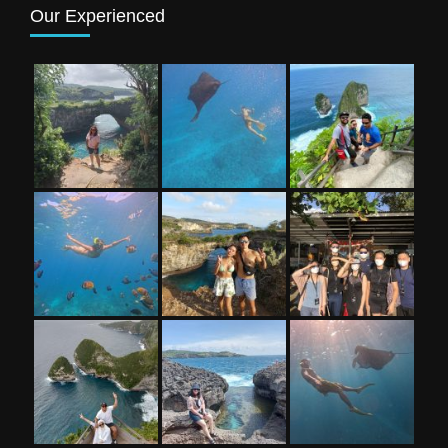
Our Experienced