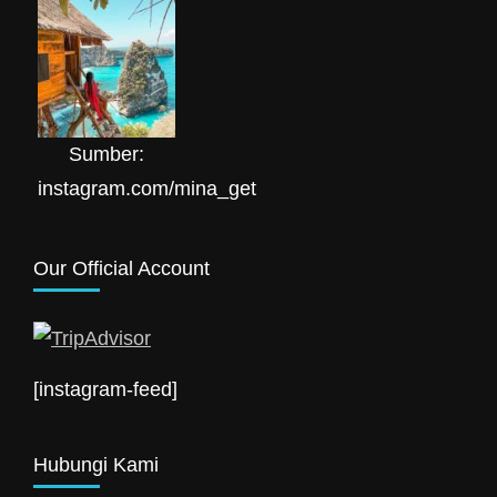
Sumber:
instagram.com/mina_get
Our Official Account
[instagram-feed]
Hubungi Kami