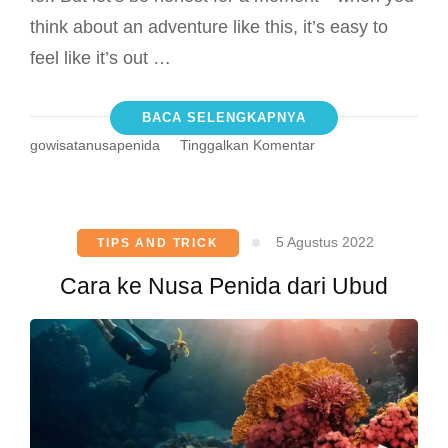
think about an adventure like this, it’s easy to
feel like it’s out …
BACA SELENGKAPNYA
pada
gowisatanusapenida
Tinggalkan Komentar
Manta
Point
Snorkeling
Nusa
5 Agustus 2022
TIPS AND TRICK
Penida-
Best
Cara ke Nusa Penida dari Ubud
Snorkeling
and
Diving