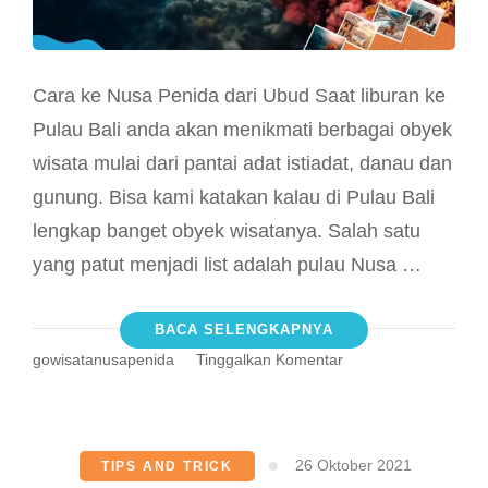
Cara ke Nusa Penida dari Ubud Saat liburan ke
Pulau Bali anda akan menikmati berbagai obyek
wisata mulai dari pantai adat istiadat, danau dan
gunung. Bisa kami katakan kalau di Pulau Bali
lengkap banget obyek wisatanya. Salah satu
yang patut menjadi list adalah pulau Nusa …
BACA SELENGKAPNYA
pada
gowisatanusapenida
Tinggalkan Komentar
Cara
ke
Nusa
Penida
26 Oktober 2021
TIPS AND TRICK
dari