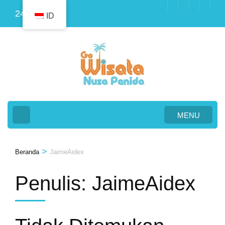
Lompat
24
ID
ke
konten
(Tekan
Enter)
MENU
>
Beranda
JaimeAidex
Penulis:
JaimeAidex