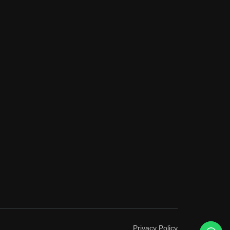
Privacy Policy