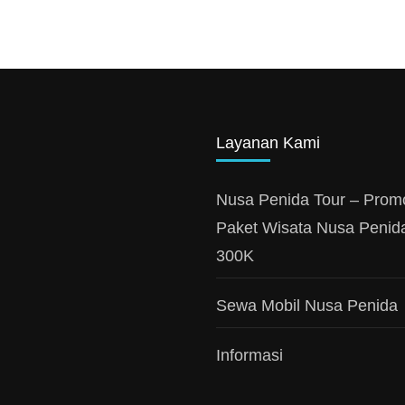
Layanan Kami
Nusa Penida Tour – Prom
Paket Wisata Nusa Penid
300K
Sewa Mobil Nusa Penida
Informasi