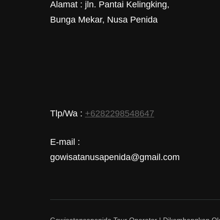
Alamat : jln. Pantai Kelingking,
Bunga Mekar, Nusa Penida
Tlp/Wa :
+6282298548647
E-mail :
gowisatanusapenida@gmail.com
Gowisatansapenida
Tour Operator | Dikembangkan Ol