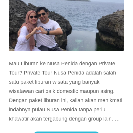
Mau Liburan ke Nusa Penida dengan Private
Tour? Private Tour Nusa Penida adalah salah
satu paket liburan wisata yang banyak
wisatawan cari baik domestic maupun asing.
Dengan paket liburan ini, kalian akan menikmati
indahnya pulau Nusa Penida tanpa perlu
khawatir akan tergabung dengan group lain. …