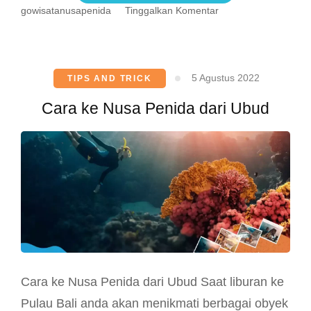
pada
gowisatanusapenida
Tinggalkan Komentar
Manta
Point
Snorkeling
Nusa
5 Agustus 2022
TIPS AND TRICK
Penida-
Best
Cara ke Nusa Penida dari Ubud
Snorkeling
and
Diving
Cara ke Nusa Penida dari Ubud Saat liburan ke
Pulau Bali anda akan menikmati berbagai obyek