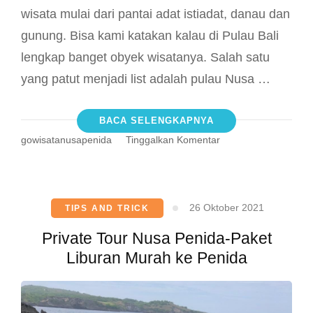
wisata mulai dari pantai adat istiadat, danau dan
gunung. Bisa kami katakan kalau di Pulau Bali
lengkap banget obyek wisatanya. Salah satu
yang patut menjadi list adalah pulau Nusa …
BACA SELENGKAPNYA
pada
gowisatanusapenida
Tinggalkan Komentar
Cara
ke
Nusa
Penida
26 Oktober 2021
TIPS AND TRICK
dari
Ubud
Private Tour Nusa Penida-Paket
Liburan Murah ke Penida