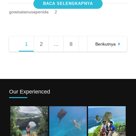
BACA SELENGKAPNYA
gowisatanusapenida
2
Paginasi
1
Halaman
2
Halaman
…
8
Halaman
Berikutnya
pos
Our Experienced