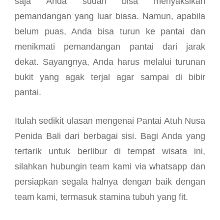
saja Anda sudah bisa menyaksikan
pemandangan yang luar biasa. Namun, apabila
belum puas, Anda bisa turun ke pantai dan
menikmati pemandangan pantai dari jarak
dekat. Sayangnya, Anda harus melalui turunan
bukit yang agak terjal agar sampai di bibir
pantai.
Itulah sedikit ulasan mengenai Pantai Atuh Nusa
Penida Bali dari berbagai sisi. Bagi Anda yang
tertarik untuk berlibur di tempat wisata ini,
silahkan hubungin team kami via whatsapp dan
persiapkan segala halnya dengan baik dengan
team kami, termasuk stamina tubuh yang fit.