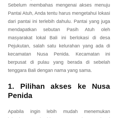
Sebelum membahas mengenai akses menuju
Pantai Atuh, Anda tentu harus mengetahui lokasi
dari pantai ini terlebih dahulu. Pantai yang juga
mendapatkan sebutan Pasih Atuh oleh
masyarakat lokal Bali ini berlokasi di desa
Pejukutan, salah satu kelurahan yang ada di
kecamatan Nusa Penida. Kecamatan ini
berpusat di pulau yang berada di sebelah
tenggara Bali dengan nama yang sama.
1. Pilihan akses ke Nusa
Penida
Apabila ingin lebih mudah menemukan