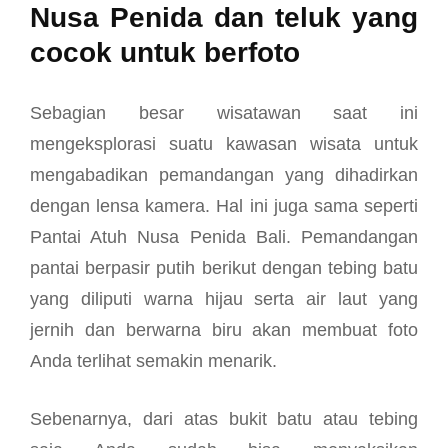
Nusa Penida dan teluk yang
cocok untuk berfoto
Sebagian besar wisatawan saat ini
mengeksplorasi suatu kawasan wisata untuk
mengabadikan pemandangan yang dihadirkan
dengan lensa kamera. Hal ini juga sama seperti
Pantai Atuh Nusa Penida Bali. Pemandangan
pantai berpasir putih berikut dengan tebing batu
yang diliputi warna hijau serta air laut yang
jernih dan berwarna biru akan membuat foto
Anda terlihat semakin menarik.
Sebenarnya, dari atas bukit batu atau tebing