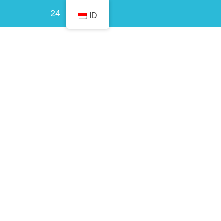
Lompat
24
ID
ke
konten
(Tekan
Enter)