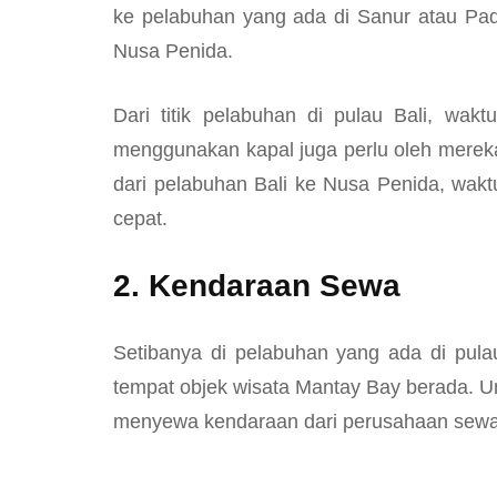
ke pelabuhan yang ada di Sanur atau Pad
Nusa Penida.
Dari titik pelabuhan di pulau Bali, wak
menggunakan kapal juga perlu oleh merek
dari pelabuhan Bali ke Nusa Penida, wak
cepat.
2. Kendaraan Sewa
Setibanya di pelabuhan yang ada di pula
tempat objek wisata Mantay Bay berada. Un
menyewa kendaraan dari perusahaan sew