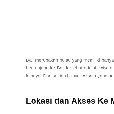
Bali merupakan pulau yang memiliki banyak
berkunjung ke Bali tersebut adalah wisata 
lainnya. Dari sekian banyak wisata yang a
Lokasi dan Akses Ke 